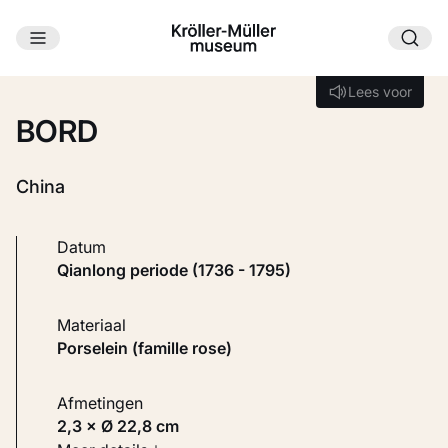
Ga naar hoofdinhoud
Laden...
Lees voor
Lees voor
BORD
China
Datum
Qianlong periode (1736 - 1795)
Materiaal
Porselein (famille rose)
Afmetingen
2,3 × Ø 22,8 cm