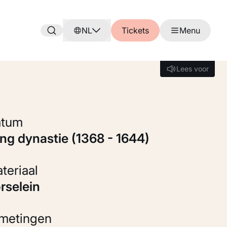
NL
Tickets
Menu
Lees voor
Lees voor
Datum
Ming dynastie (1368 - 1644)
Materiaal
orselein
fmetingen