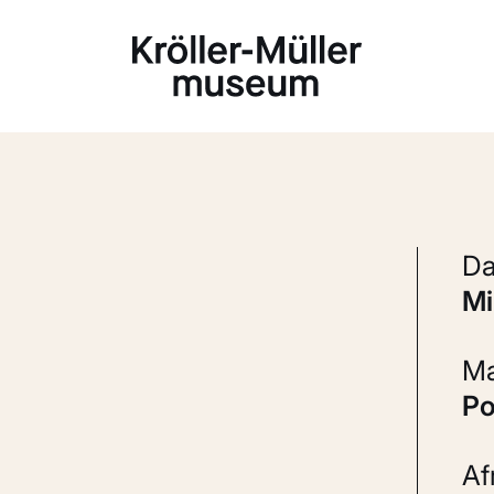
Laden...
P
A