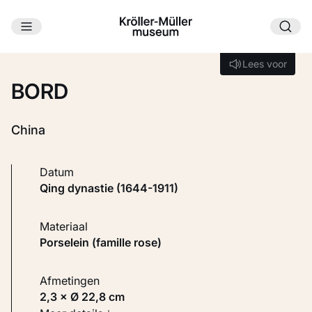
Ga naar hoofdinhoud
Laden...
Lees voor
Lees voor
BORD
China
Datum
Qing dynastie (1644-1911)
Materiaal
Porselein (famille rose)
Afmetingen
2,3 × Ø 22,8 cm