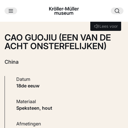
Ga naar hoofdinhoud
Laden...
Lees voor
Lees voor
CAO GUOJIU (EEN VAN DE
ACHT ONSTERFELIJKEN)
China
Datum
18de eeuw
Materiaal
Speksteen, hout
Afmetingen