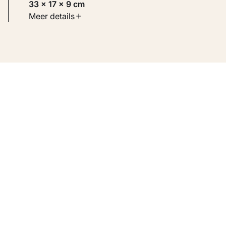
33 × 17 × 9 cm
Soort werk
Meer details
Beelden
Inventarisnummer
KM 118.040