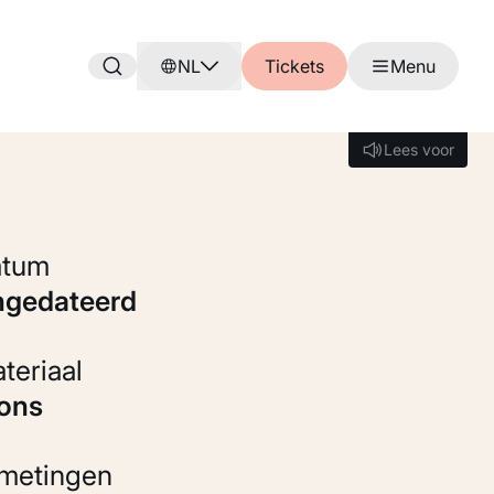
NL
Tickets
Menu
Lees voor
Lees voor
Datum
ongedateerd
Materiaal
rons
fmetingen