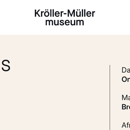
Laden...
NS
B
A