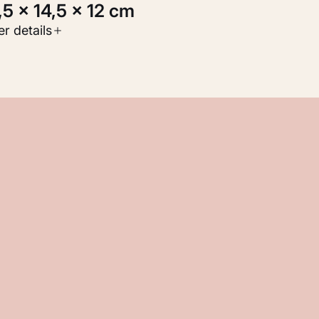
1,5 × 14,5 × 12 cm
oort werk
r details
eelden
nventarisnummer
M 111.905