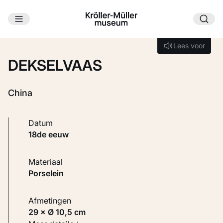
Ga naar hoofdinhoud
Laden...
Lees voor
Lees voor
DEKSELVAAS
China
Datum
18de eeuw
Materiaal
Porselein
Afmetingen
29 × Ø 10,5 cm