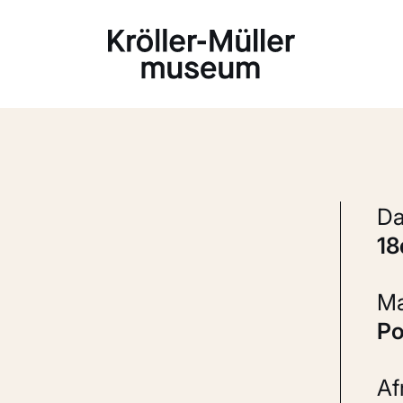
Laden...
1
P
A