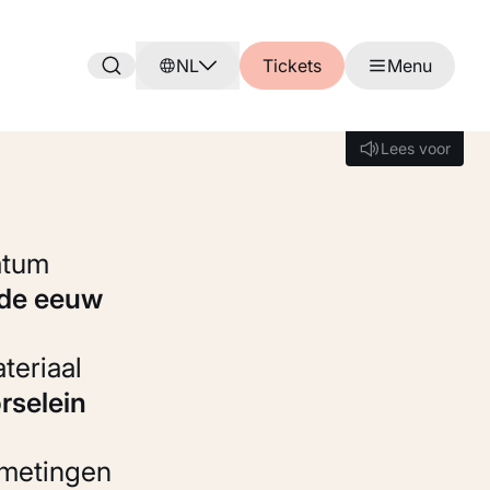
NL
Tickets
Menu
Lees voor
Lees voor
Datum
8de eeuw
Materiaal
orselein
fmetingen