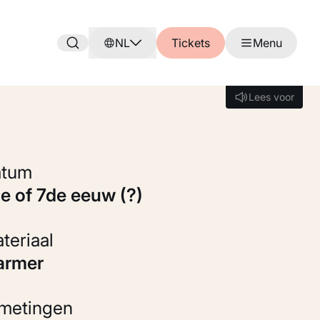
NL
Tickets
Menu
Lees voor
Lees voor
Datum
de of 7de eeuw (?)
Materiaal
Marmer
fmetingen