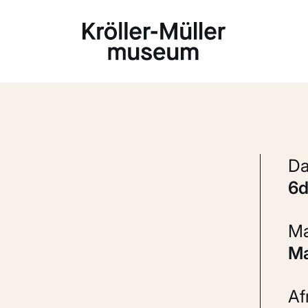
Laden...
6
A