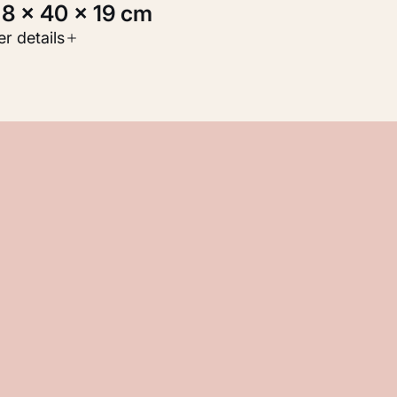
5,8 × 40 × 19 cm
oort werk
r details
eelden
nventarisnummer
M 117.646