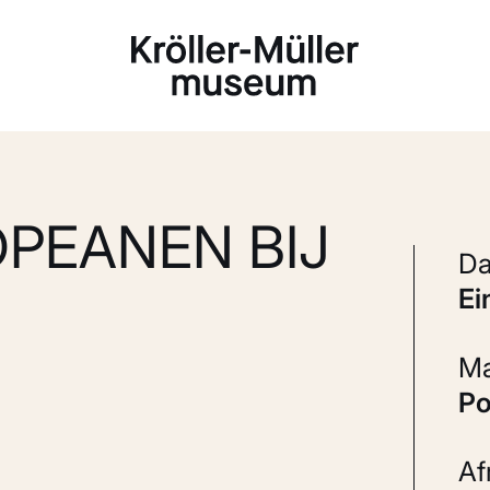
Laden...
PEANEN BIJ
e
P
A