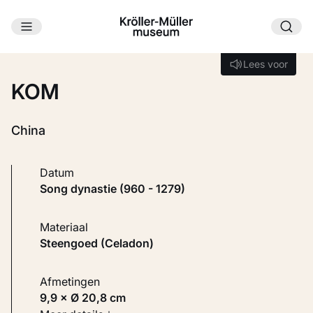
Ga naar hoofdinhoud
Laden...
Lees voor
Lees voor
KOM
China
Datum
Song dynastie (960 - 1279)
Materiaal
Steengoed (Celadon)
Afmetingen
9,9 × Ø 20,8 cm