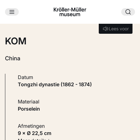
Ga naar hoofdinhoud
Laden...
Lees voor
Lees voor
KOM
China
Datum
Tongzhi dynastie (1862 - 1874)
Materiaal
Porselein
Afmetingen
9 × Ø 22,5 cm