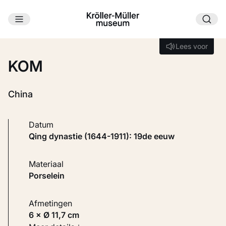
Ga naar hoofdinhoud
Laden...
Lees voor
Lees voor
KOM
China
Datum
Qing dynastie (1644-1911): 19de eeuw
Materiaal
Porselein
Afmetingen
6 × Ø 11,7 cm