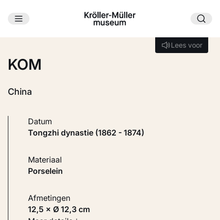
Ga naar hoofdinhoud
Laden...
Lees voor
Lees voor
KOM
China
Datum
Tongzhi dynastie (1862 - 1874)
Materiaal
Porselein
Afmetingen
12,5 × Ø 12,3 cm