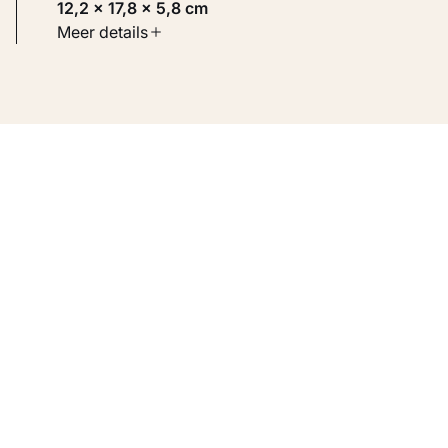
12,2 × 17,8 × 5,8 cm
Soort werk
Meer details
Beelden
Inventarisnummer
KM 121.374