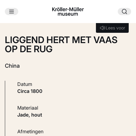
Ga naar hoofdinhoud
Laden...
Lees voor
Lees voor
LIGGEND HERT MET VAAS
OP DE RUG
China
Datum
circa 1800
Materiaal
Jade, hout
Afmetingen