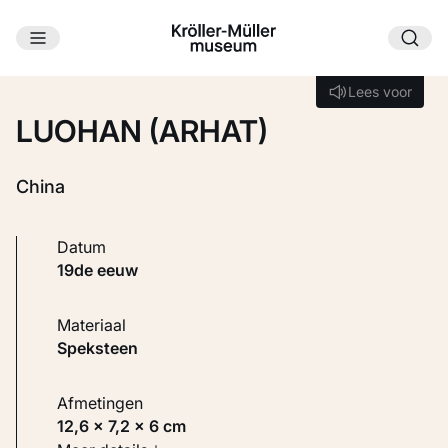
Ga naar hoofdinhoud
Laden...
Lees voor
Lees voor
LUOHAN (ARHAT)
China
Datum
19de eeuw
Materiaal
Speksteen
Afmetingen
12,6 × 7,2 × 6 cm