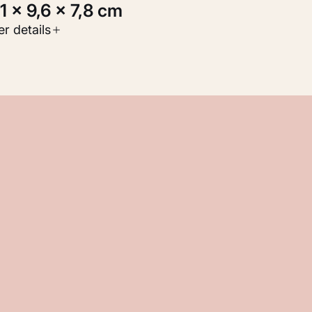
6,1 × 9,6 × 7,8 cm
oort werk
r details
eelden
nventarisnummer
M 121.004