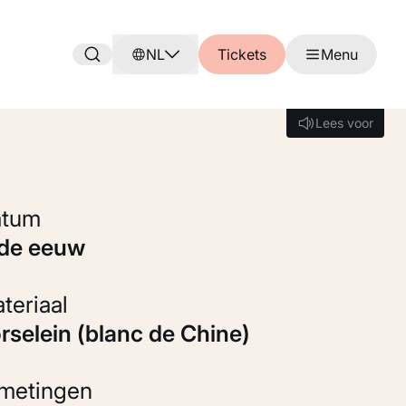
NL
Tickets
Menu
Lees voor
Lees voor
Datum
8de eeuw
Materiaal
orselein (blanc de Chine)
fmetingen