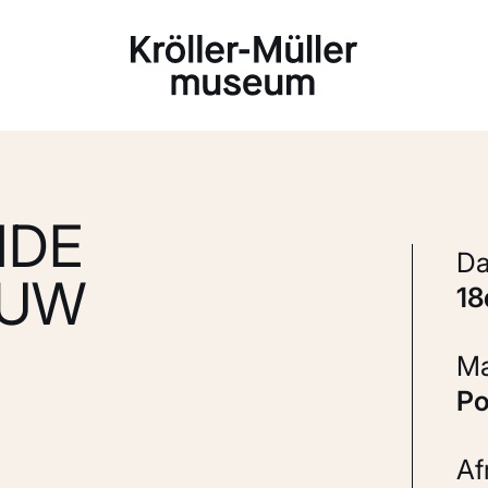
Laden...
NDE
OUW
1
P
A