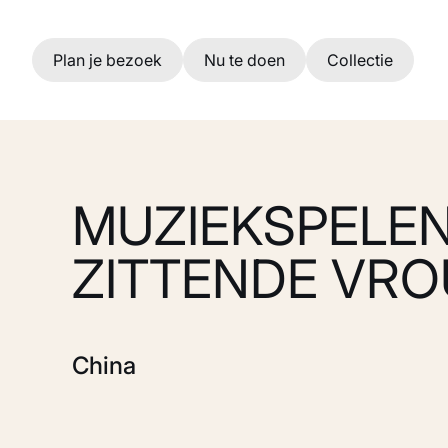
Ga naar hoofdinhoud
Plan je bezoek
Nu te doen
Collectie
MUZIEKSPELE
ZITTENDE VR
China