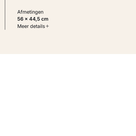
Afmetingen
56 × 44,5 cm
Soort werk
Meer details
Schilderijen
Inventarisnummer
KM 101.928