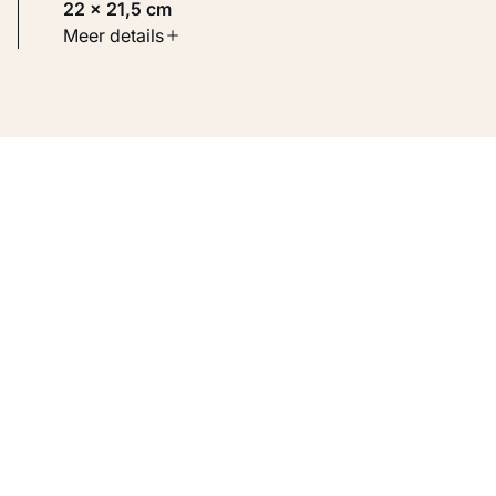
22 × 21,5 cm
Soort werk
Meer details
Werken op papier
Inventarisnummer
KM 110.757