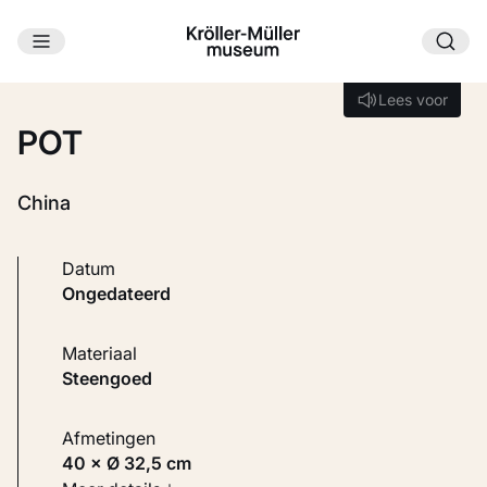
Ga naar hoofdinhoud
Laden...
Lees voor
Lees voor
POT
China
Datum
ongedateerd
Materiaal
Steengoed
Afmetingen
40 × Ø 32,5 cm