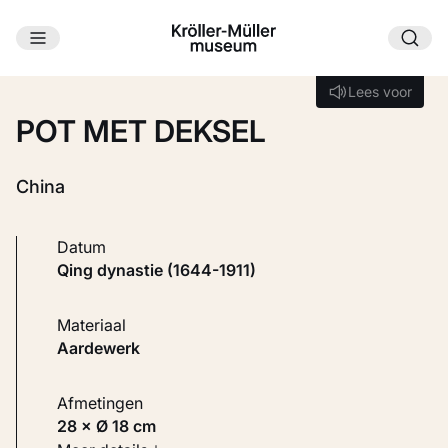
Ga naar hoofdinhoud
Laden...
Lees voor
Lees voor
POT MET DEKSEL
China
Datum
Qing dynastie (1644-1911)
Materiaal
Aardewerk
Afmetingen
28 × Ø 18 cm