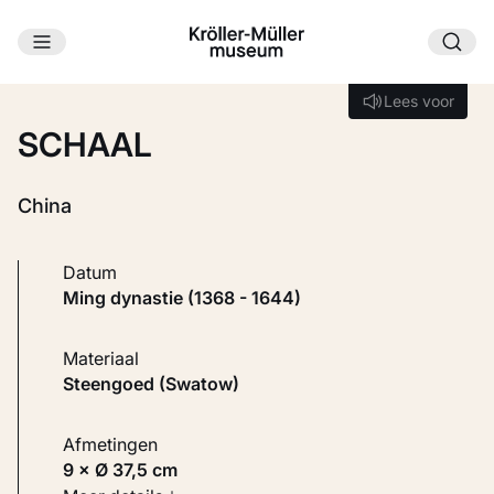
Ga naar hoofdinhoud
Laden...
Lees voor
Lees voor
SCHAAL
China
Datum
Ming dynastie (1368 - 1644)
Materiaal
Steengoed (Swatow)
Afmetingen
9 × Ø 37,5 cm