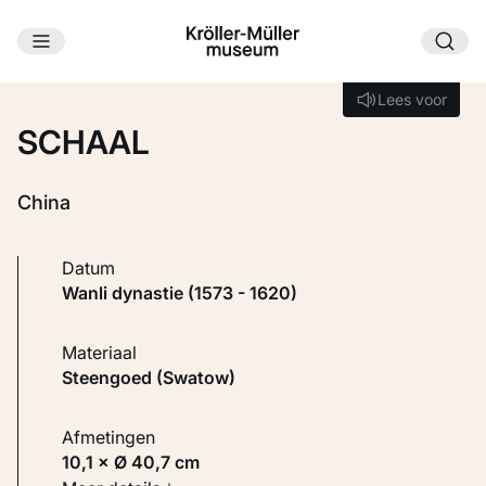
Ga naar hoofdinhoud
Laden...
Lees voor
Lees voor
SCHAAL
China
Datum
Wanli dynastie (1573 - 1620)
Materiaal
Steengoed (Swatow)
Afmetingen
10,1 × Ø 40,7 cm