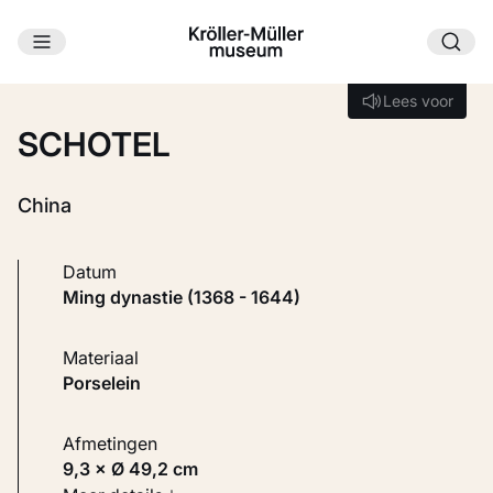
Ga naar hoofdinhoud
Laden...
Lees voor
Lees voor
SCHOTEL
China
Datum
Ming dynastie (1368 - 1644)
Materiaal
Porselein
Afmetingen
9,3 × Ø 49,2 cm