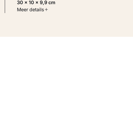
30 × 10 × 9,9 cm
Soort werk
Meer details
Beelden
Inventarisnummer
KM 126.587