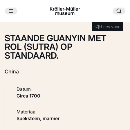
Ga naar hoofdinhoud
Laden...
Lees voor
Lees voor
STAANDE GUANYIN MET
ROL (SUTRA) OP
STANDAARD.
China
Datum
circa 1700
Materiaal
Speksteen, marmer