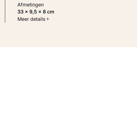
Afmetingen
33 × 9,5 × 8 cm
Soort werk
Meer details
Beelden
Inventarisnummer
KM 127.872