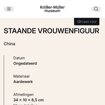
Ga naar hoofdinhoud
Laden...
Lees voor
Lees voor
STAANDE VROUWENFIGUUR
China
Datum
ongedateerd
Materiaal
Aardewerk
Afmetingen
34 × 10 × 8,5 cm