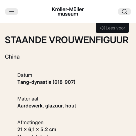
Ga naar hoofdinhoud
Laden...
Lees voor
Lees voor
STAANDE VROUWENFIGUUR
China
Datum
Tang-dynastie (618-907)
Materiaal
Aardewerk, glazuur, hout
Afmetingen
21 × 6,1 × 5,2 cm