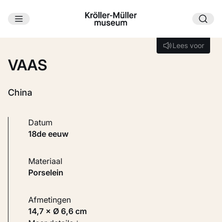
Ga naar hoofdinhoud
Laden...
Lees voor
Lees voor
VAAS
China
Datum
18de eeuw
Materiaal
Porselein
Afmetingen
14,7 × Ø 6,6 cm