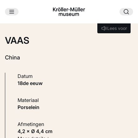
Ga naar hoofdinhoud
Laden...
Lees voor
Lees voor
VAAS
China
Datum
18de eeuw
Materiaal
Porselein
Afmetingen
4,2 × Ø 4,4 cm