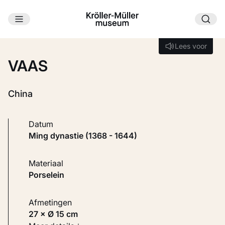
Ga naar hoofdinhoud
Laden...
Lees voor
Lees voor
VAAS
China
Datum
Ming dynastie (1368 - 1644)
Materiaal
Porselein
Afmetingen
27 × Ø 15 cm