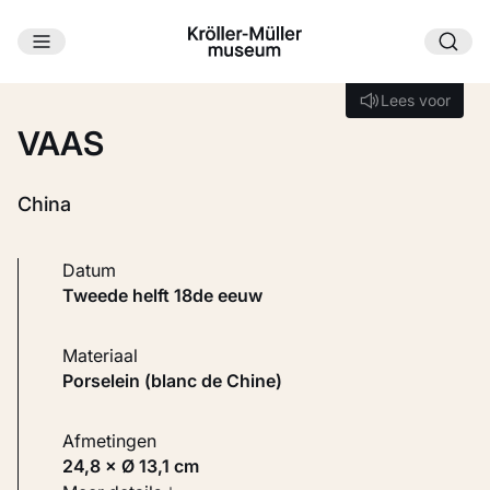
Ga naar hoofdinhoud
Laden...
Lees voor
Lees voor
VAAS
China
Datum
tweede helft 18de eeuw
Materiaal
Porselein (blanc de Chine)
Afmetingen
24,8 × Ø 13,1 cm