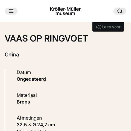
Ga naar hoofdinhoud
Laden...
Lees voor
Lees voor
VAAS OP RINGVOET
China
Datum
ongedateerd
Materiaal
Brons
Afmetingen
32,5 × Ø 24,7 cm