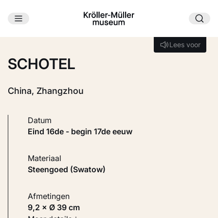
Ga naar hoofdinhoud
Laden...
Lees voor
Lees voor
SCHOTEL
China, Zhangzhou
Datum
eind 16de - begin 17de eeuw
Materiaal
Steengoed (Swatow)
Afmetingen
9,2 × Ø 39 cm