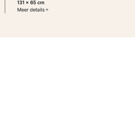
131 × 65 cm
Soort werk
Meer details
Werken op papier
Inventarisnummer
KM 104.395