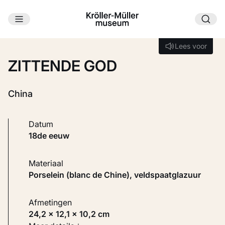
Ga naar hoofdinhoud
Laden...
Lees voor
Lees voor
ZITTENDE GOD
China
Datum
18de eeuw
Materiaal
Porselein (blanc de Chine), veldspaatglazuur
Afmetingen
24,2 × 12,1 × 10,2 cm