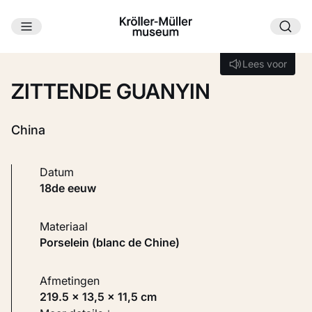
Ga naar hoofdinhoud
Laden...
Lees voor
Lees voor
ZITTENDE GUANYIN
China
Datum
18de eeuw
Materiaal
Porselein (blanc de Chine)
Afmetingen
219.5 × 13,5 × 11,5 cm