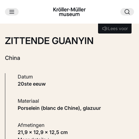
Ga naar hoofdinhoud
Laden...
Lees voor
Lees voor
ZITTENDE GUANYIN
China
Datum
20ste eeuw
Materiaal
Porselein (blanc de Chine), glazuur
Afmetingen
21,9 × 12,9 × 12,5 cm