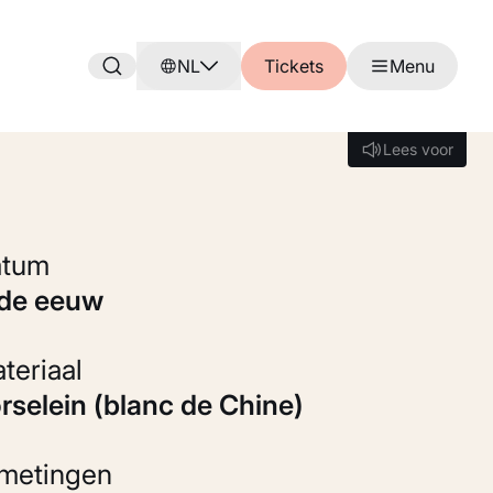
NL
Tickets
Menu
Lees voor
Lees voor
Datum
8de eeuw
Materiaal
orselein (blanc de Chine)
fmetingen