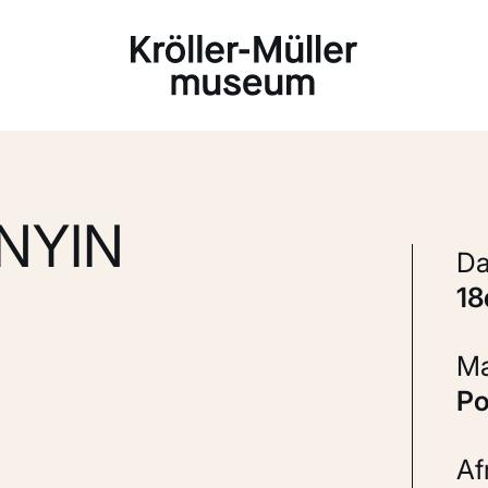
Laden...
NYIN
1
P
A