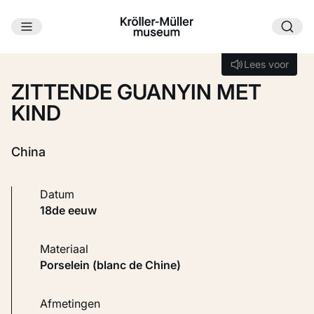
Ga naar hoofdinhoud
Laden...
Lees voor
Lees voor
ZITTENDE GUANYIN MET
KIND
China
Datum
18de eeuw
Materiaal
Porselein (blanc de Chine)
Afmetingen