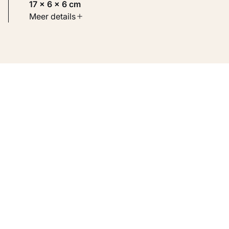
17 × 6 × 6 cm
Soort werk
Meer details
Beelden
Inventarisnummer
KM 121.669