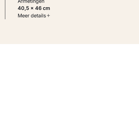
Afmetingen
40,5 × 46 cm
Soort werk
Meer details
Schilderijen
Inventarisnummer
KM 110.822