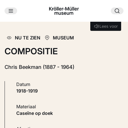
Ga naar hoofdinhoud
Laden...
Lees voor
Lees voor
NU TE ZIEN
MUSEUM
COMPOSITIE
Chris Beekman (1887 - 1964)
Datum
1918-1919
Materiaal
Caseïne op doek