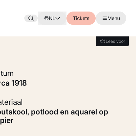
NL
Tickets
Menu
Lees voor
Lees voor
Datum
irca 1918
Materiaal
pier