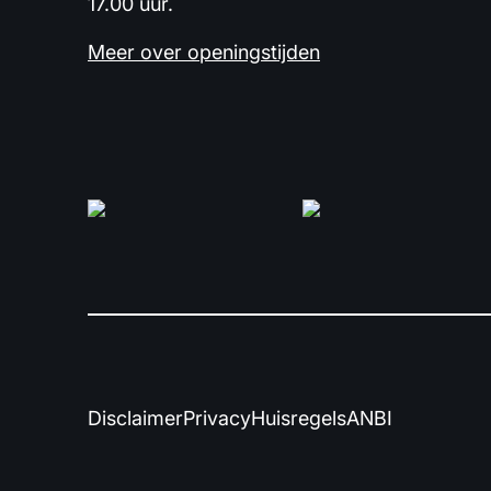
17.00 uur.
Meer over openingstijden
Disclaimer
Privacy
Huisregels
ANBI