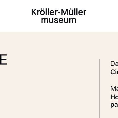
Laden...
E
c
Houtskool, potlood en aquarel op
pa