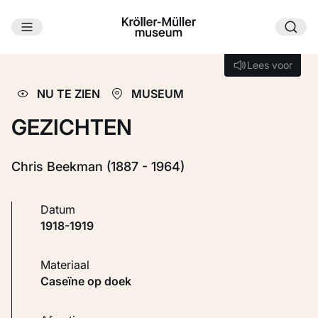
Ga naar hoofdinhoud
Laden...
Lees voor
Lees voor
NU TE ZIEN
MUSEUM
GEZICHTEN
Chris Beekman (1887 - 1964)
Datum
1918-1919
Materiaal
Caseïne op doek