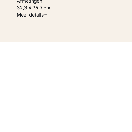
Afmetingen
32,3 × 75,7 cm
Soort werk
Meer details
Schilderijen
Inventarisnummer
KM 105.406 RECTO