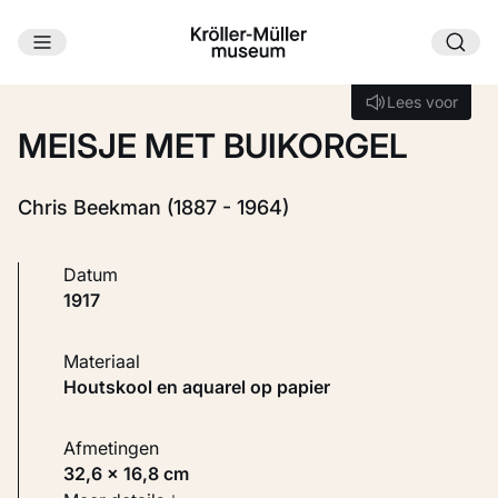
Ga naar hoofdinhoud
Laden...
Lees voor
Lees voor
MEISJE MET BUIKORGEL
Chris Beekman (1887 - 1964)
Datum
1917
Materiaal
Houtskool en aquarel op papier
Afmetingen
32,6 × 16,8 cm