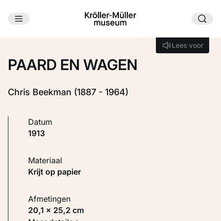
Ga naar hoofdinhoud
Laden...
Lees voor
Lees voor
PAARD EN WAGEN
Chris Beekman (1887 - 1964)
Datum
1913
Materiaal
Krijt op papier
Afmetingen
20,1 × 25,2 cm