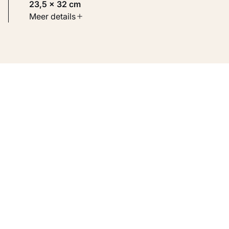
23,5 × 32 cm
Soort werk
Meer details
Werken op papier
Inventarisnummer
KM 113.022