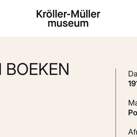
Laden...
N BOEKEN
1
P
A