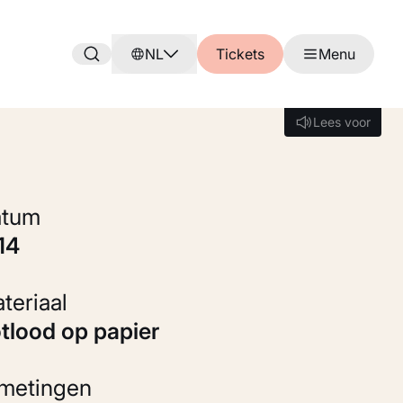
NL
Tickets
Menu
Lees voor
Lees voor
Datum
914
Materiaal
otlood op papier
fmetingen