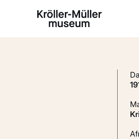
Laden...
1
K
A