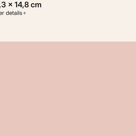
1,3 × 14,8 cm
oort werk
r details
Werken op papier
nventarisnummer
M 114.834