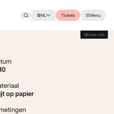
NL
Tickets
Menu
Lees voor
Lees voor
Datum
910
Materiaal
rijt op papier
fmetingen