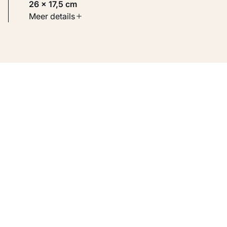
26 × 17,5 cm
Soort werk
Meer details
Werken op papier
Inventarisnummer
KM 125.437