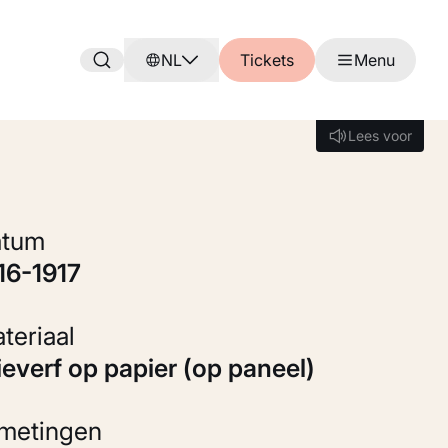
NL
Tickets
Menu
Lees voor
Lees voor
Datum
916-1917
Materiaal
Olieverf op papier (op paneel)
fmetingen