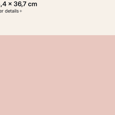
3,4 × 36,7 cm
oort werk
r details
childerijen
nventarisnummer
KM 106.422