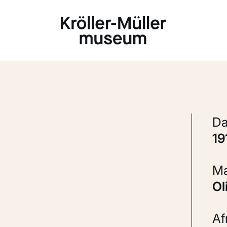
Laden...
1
A