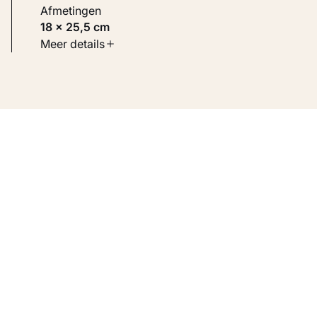
Afmetingen
18 × 25,5 cm
Soort werk
Meer details
Werken op papier
Inventarisnummer
KM 104.825